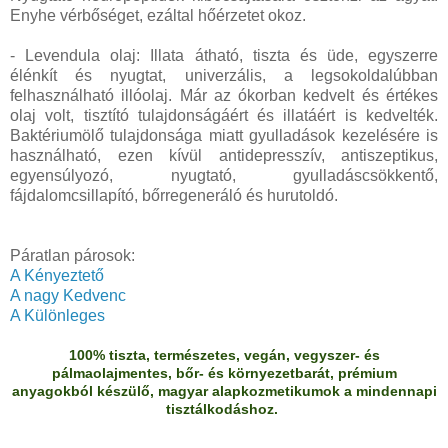
Enyhe vérbőséget, ezáltal hőérzetet okoz.
- Levendula olaj: Illata átható, tiszta és üde, egyszerre
élénkít és nyugtat, univerzális, a legsokoldalúbban
felhasználható illóolaj. Már az ókorban kedvelt és értékes
olaj volt, tisztító tulajdonságáért és illatáért is kedvelték.
Baktériumölő tulajdonsága miatt gyulladások kezelésére is
használható, ezen kívül antidepresszív, antiszeptikus,
egyensúlyozó, nyugtató, gyulladáscsökkentő,
fájdalomcsillapító, bőrregeneráló és hurutoldó.
Páratlan párosok:
A Kényeztető
A nagy Kedvenc
A Különleges
100% tiszta, természetes, vegán, vegyszer- és
pálmaolajmentes, bőr- és környezetbarát, prémium
anyagokból készülő, magyar alapkozmetikumok a mindennapi
tisztálkodáshoz.