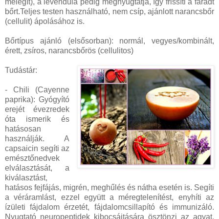
melegít), a levendula pedig megnyugtatja, így frissíti a fáradt
bőrt.Teljes testen használható, nem csíp, ajánlott narancsbőr
(cellulit) ápolásához is.
Bőrtípus ajánló (elsősorban): normál, vegyes/kombinált,
érett, zsíros,
narancsbőrös (cellulitos)
Tudástár:
- Chili (Cayenne
paprika): Gyógyító
erejét évezredek
óta ismerik és
hatásosan
használják. A
capsaicin segíti az
emésztőnedvek
elválasztását, a
kiválasztást,
hatásos fejfájás, migrén, meghűlés és nátha esetén is. Segíti
a véráramlást, ezzel együtt a méregtelenítést, enyhíti az
ízületi fájdalom érzetét, fájdalomcsillapító és immunizáló.
Nyugtató neuropeptidek kibocsájtására ösztönzi az agyat.