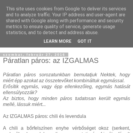
This site uses cookies from Google to deliver its services
and to analyze traffic. Your IP address and user-agent are
shared with Google along with performance and security
metrics to ensure quality of service, generate usage
statistics, and to detect and address abuse.
LEARN MORE
GOT IT
▼
szombat, február 27, 2016
Páratlan páros: az IZGALMAS
Páratlan páros sorozatunkban bemutatjuk Nektek, hogy
miért épp azokat az összetevőket kombináltuk egymással.
Erősítik egymás, vagy épp ellenkezőleg, egymás hatását
ellensúlyozzák?
Az biztos, hogy minden páros tudatosan került egymás
mellé, lássuk miért...
Az IZGALMAS páros: chili és levendula
A chili a bőrfelszínen enyhe vérbőséget okoz (serkent,