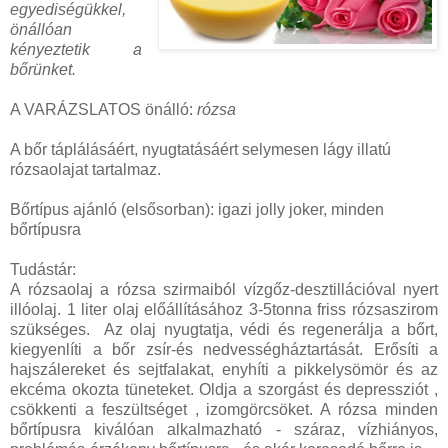
egyediségükkel,
önállóan
kényeztetik a
bőrünket.
A VARÁZSLATOS önálló:
rózsa
A bőr táplálásáért, nyugtatásáért selymesen lágy illatú
rózsaolajat tartalmaz.
Bőrtípus ajánló (elsősorban): igazi jolly joker, minden
bőrtípusra
Tudástár:
A rózsaolaj a rózsa szirmaiból vízgőz-desztillációval nyert
illóolaj. 1 liter olaj előállításához 3-5tonna friss rózsaszirom
szükséges. Az olaj nyugtatja, védi és regenerálja a bőrt,
kiegyenlíti a bőr zsír-és nedvességháztartását. Erősíti a
hajszálereket és sejtfalakat, enyhíti a pikkelysömör és az
ekcéma okozta tüneteket. Oldja a szorgást és depressziót ,
csökkenti a feszültséget , izomgörcsöket. A rózsa minden
bőrtípusra kiválóan alkalmazható - száraz, vízhiányos,