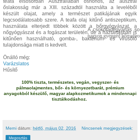
teafa elsősorban Ausztráliában őshonos, az ausztrál
őslakosság már a XIII. századtól használta a leveléből
készült olajat, amely a természet patikájának egyik
legcsodálatosabb szere. A teafa olaj kitűnő antiszeptikum,
használata elterjedt többek között a bőrgyógyászat, a
A csokoládégyártás so
nőgyógyászat és a fogászat területén, de a háztartásban is
nagyon gyengéd bőrradíro
kitűnően használható, gomba-, baktérium- és vírusölő
tulajdonsága miatt is kedvelt.
Önálló még:
Varázslatos
Hűsítő
100% tiszta, természetes, vegán, vegyszer- és
pálmaolajmentes, bőr- és környezetbarát, prémium
anyagokból készülő, magyar alapkozmetikumok a mindennapi
tisztálkodáshoz.
Memi
dátum:
hétfő, május 02, 2016
Nincsenek megjegyzések:
Megosztás