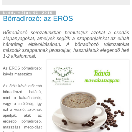
kedd, május 03, 2016
Bőrradírozó: az ERŐS
Bőrradírozó sorozatunkban bemutatjuk azokat a csodás
alapanyagokat, amelyek segítik a szappanjainkat az elhalt
hámréteg eltávolításában. A bőrradírozó változatokat
második szappannak javasoljuk, használatuk elegendő heti
1-2 alkalommal.
Az ERŐS bőrradírozó:
kávés masszázs
Az őrölt kávé erősebb
bőrradírozó hatású,
mint a kakaóbabhéj,
vagy a szőlőhéj, így
ezt a verziót azoknak
ajánljuk, akik az
erősebb bőrradírozó,
masszázs megoldást