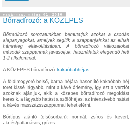
vasárnap, május 01, 2016
Bőrradírozó: a KÖZEPES
Bőrradírozó sorozatunkban bemutatjuk azokat a csodás
alapanyagokat, amelyek segítik a szappanjainkat az elhalt
hámréteg eltávolításában. A bőrradírozó változatokat
második szappannak javasoljuk, használatuk elegendő heti
1-2 alkalommal.
A KÖZEPES bőrradírozó:
kakaóbabhéjas
A földimogyoró belső, barna héjára hasonlító kakaóbab héj
töret kissé lágyabb, mint a kávé őrlemény, így ezt a verziót
azoknak ajánljuk, akik a közepes bőrradírozó megoldást
keresik, a lágyabb hatást a szőlőhéjas, az intenzívebb hatást
a kávés masszázsszappannal lehet elérni.
Bőrtípus ajánló (elsősorban): normál, zsíros és kevert,
aknés/pattanásos, grízes