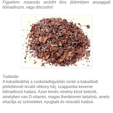
Figyelem: rozaceás arcbőrt tilos (bármilyen anyaggal)
bőrradírozni, vagy dörzsölni!
Tudástár:
A kakaóbabhéj a csokoládégyártás során a kakaóbab
pörkölésnél leváló vékony héj, szappanba keverve
bőrradírozó hatású. A
zon kevés növény közé tartozik,
amelyben van D-vitamin, magas theobromin tartalmú, amely
ellazítja az szöveteket, nyugtató és relaxáló hatású.