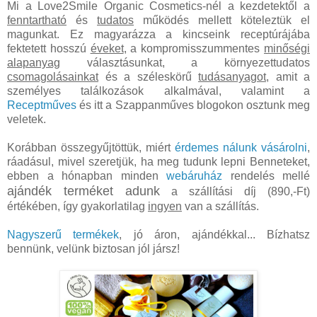
Mi a Love2Smile Organic Cosmetics-nél a kezdetektől a
fenntartható
és
tudatos
működés mellett köteleztük el
magunkat. Ez magyarázza a kincseink receptúrájába
fektetett hosszú
éveket
, a kompromisszummentes
minőségi
alapanyag
választásunkat, a környezettudatos
csomagolásainkat
és a széleskörű
tudásanyagot
, amit a
személyes találkozások alkalmával, valamint a
Receptműves
és itt a Szappanműves blogokon osztunk meg
veletek.
Korábban összegyűjtöttük, miért
érdemes nálunk vásárolni
,
ráadásul, mivel szeretjük, ha meg tudunk lepni Benneteket,
ebben a hónapban minden
webáruház
rendelés mellé
ajándék terméket adunk
a szállítási díj (890,-Ft)
értékében, így gyakorlatilag
ingyen
van a szállítás.
Nagyszerű termékek
, jó áron, ajándékkal... Bízhatsz
bennünk, velünk biztosan jól jársz!