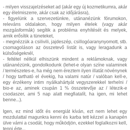
- milyen visszajelzéseket ad (akár egy új kozmetikumra, akár
egy élelmiszerre, akár csak az időjárásra),
- figyelünk a szervezetünkre, utánanézünk fórumokon,
releváns oldalakon, hogy milyen ételek (vagy akár
mozgásformák) segítik a probléma enyhítését és melyek,
amik erősítik a tüneteket,
- megnézzük a csilivili, jajdeszép, csillogóaranynyomott, stb.
csomagoláson az összetevő listát is, vagy leragadunk a
külsőségeknél,
- feltétel nélkül elhiszünk mindent a reklámoknak, vagy
utánanézünk, gondolkodunk (lehet-e olyan színe valaminek
/ természetes-e, ha még nem éreztem ilyen illatát növénynek
/ hogy tartható el évekig, ha valami natúr / valóban kell-e,
egy érzékeny intim nyálkahártyát vegyszerekkel terhelni /
bio-e az, aminek csupán 1 % összetevője az / létezik-e
csodaszer, ami 5 nap alatt megfiatalít, ha igen, mi lehet
benne...).
Igen, ez mind időt és energiát kíván, ezt nem lehet egy
mozdulattal magunkra kenni és karba tett kézzel a kanapén
ülve várni a csodát, hogy működjön, ezekkel foglalkozni kell,
tenni érte...