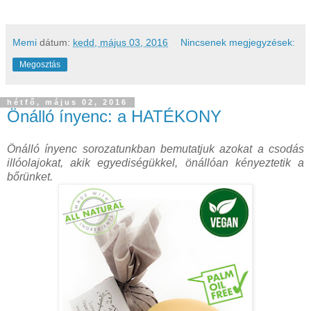
Memi
dátum:
kedd, május 03, 2016
Nincsenek megjegyzések:
Megosztás
hétfő, május 02, 2016
Önálló ínyenc: a HATÉKONY
Önálló ínyenc sorozatunkban bemutatjuk azokat a csodás
illóolajokat, akik egyediségükkel, önállóan kényeztetik a
bőrünket.