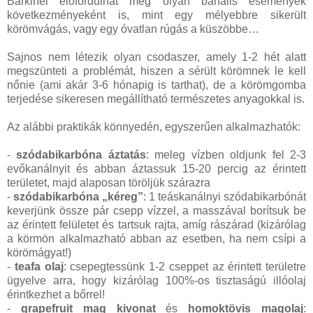
Bárkinél előfordulhat még olyan banális események
következményeként is, mint egy mélyebbre sikerült
körömvágás, vagy egy óvatlan rúgás a küszöbbe…
Sajnos nem létezik olyan csodaszer, amely 1-2 hét alatt
megszünteti a problémát, hiszen a sérült körömnek le kell
nőnie (ami akár 3-6 hónapig is tarthat), de a körömgomba
terjedése sikeresen megállítható természetes anyagokkal is.
Az alábbi praktikák könnyedén, egyszerűen alkalmazhatók:
-
szódabikarbóna áztatás
: meleg vízben oldjunk fel 2-3
evőkanálnyit és abban áztassuk 15-20 percig az érintett
területet, majd alaposan töröljük szárazra
-
szódabikarbóna „kéreg”
: 1 teáskanálnyi szódabikarbónát
keverjünk össze pár csepp vízzel, a masszával borítsuk be
az érintett felületet és tartsuk rajta, amíg rászárad (kizárólag
a körmön alkalmazható abban az esetben, ha nem csípi a
körömágyat!)
-
teafa olaj
: csepegtessünk 1-2 cseppet az érintett területre
ügyelve arra, hogy kizárólag 100%-os tisztaságú illóolaj
érintkezhet a bőrrel!
-
grapefruit mag kivonat
és
homoktövis magolaj
: