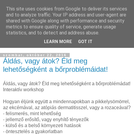
This site uses cookies from Google to deliver its services
and to analyze traffic. Your IP address and user-agent are
shared with Google along with performance and security
metrics to ensure quality of service, generate usage
statistics, and to detect and address abuse.
LEARN MORE
GOT IT
▼
szombat, október 22, 2016
Áldás, vagy átok? Éld meg
lehetőségként a bőrproblémáidat!
Áldás, vagy átok? Éld meg lehetőségként a bőrproblémádat!
Interaktív workshop
Hogyan éljünk együtt a mindennapokban a pikkelysömörrel,
az ekcémával, az atópiás dermatitisszel, vagy a rozaceával?
- felismerés, mint lehetőség
- jellemző erősítő, vagy enyhítő tényezők
- külső és a belső környezeti hatások
- öntesztelés a gyakorlatban