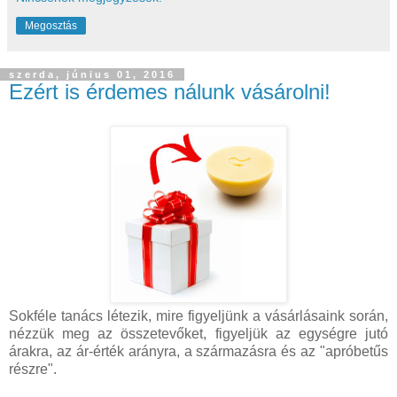
Megosztás
szerda, június 01, 2016
Ezért is érdemes nálunk vásárolni!
Sokféle tanács létezik, mire figyeljünk a vásárlásaink során,
nézzük meg az összetevőket, figyeljük az egységre jutó
árakra, az ár-érték arányra, a származásra és az "apróbetűs
részre".