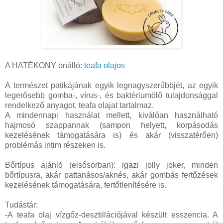
A HATÉKONY önálló:
teafa olajos
A természet patikájának egyik legnagyszerűbbjét, az egyik
legerősebb gomba-, vírus-, és baktériumölő tulajdonsággal
rendelkező anyagot, teafa olajat tartalmaz.
A mindennapi használat mellett, kiválóan használható
hajmosó szappannak (sampon helyett, korpásodás
kezelésének támogatására is) és akár (visszatérően)
problémás intim részeken is.
Bőrtípus ajánló (elsősorban): igazi jolly joker, minden
bőrtípusra, akár pattanásos/aknés, akár gombás fertőzések
kezelésének támogatására, fertőtlenítésére is.
Tudástár:
-A teafa olaj vízgőz-desztillációjával készült esszencia. A