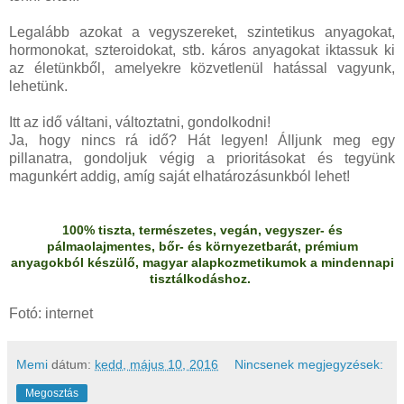
Legalább azokat a vegyszereket, szintetikus anyagokat,
hormonokat, szteroidokat, stb. káros anyagokat iktassuk ki
az életünkből, amelyekre közvetlenül hatással vagyunk,
lehetünk.
Itt az idő váltani, változtatni, gondolkodni!
Ja, hogy nincs rá idő? Hát legyen! Álljunk meg egy
pillanatra, gondoljuk végig a prioritásokat és tegyünk
magunkért addig, amíg saját elhatározásunkból lehet!
100% tiszta, természetes, vegán, vegyszer- és
pálmaolajmentes, bőr- és környezetbarát, prémium
anyagokból készülő, magyar alapkozmetikumok a mindennapi
tisztálkodáshoz.
Fotó: internet
Memi
dátum:
kedd, május 10, 2016
Nincsenek megjegyzések:
Megosztás