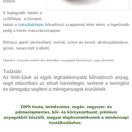
keresik.
A leglágyabb hatást a
szőlőhéjas, a közepes
hatást a
kakaóbabhéjas
bőrradírozó szappannal lehet elérni, a legerősebb
pedig a kávés masszázsszappan.
Bőrtípus ajánló (elsősorban): normál, zsíros és kevert, aknés/pattanásos,
grízes, narancsbőr (cellulit)
Figyelem: rozaceás arcbőrt tilos (bármilyen anyaggal) bőrradírozni, vagy dörzsölni!
Tudástár:
Az őrölt kávé az egyik leghatékonyabb bőrradírozó anyag,
segít eltávolítani az elhalt hámréteget, serkenti a keringést
és támogatja segíteni a méreganyagok kiürülését.
100% tiszta, természetes, vegán, vegyszer- és
pálmaolajmentes, bőr- és környezetbarát, prémium
anyagokból készülő, magyar alapkozmetikumok a mindennapi
tisztálkodáshoz.