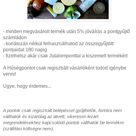
- minden megvásárolt termék után 5% jóváírás a pontgyűjtő
számládon
- korlátozás nélkül felhasználhatod az összegyűjtött
pontjaidat 180 napig
- fizethetsz akár csak Jutalomponttal a kiszemelt termékért
A Hűségpontot csak regisztrált vásárlóként tudod igénybe
venni!
Ugye, hogy érdemes...
A pontok csak regisztrált belépéssel gyűjthetők, forintra nem
válthatók és kizárólag az átvett, sikeresen lezárt
megrendelésekhez kapcsolódó pontok válthatók be termékre
(szállítási költségre nem).