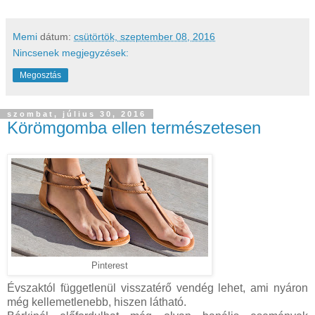
Memi
dátum:
csütörtök, szeptember 08, 2016
Nincsenek megjegyzések:
Megosztás
szombat, július 30, 2016
Körömgomba ellen természetesen
Pinterest
Évszaktól függetlenül visszatérő vendég lehet, ami nyáron
még kellemetlenebb, hiszen látható.