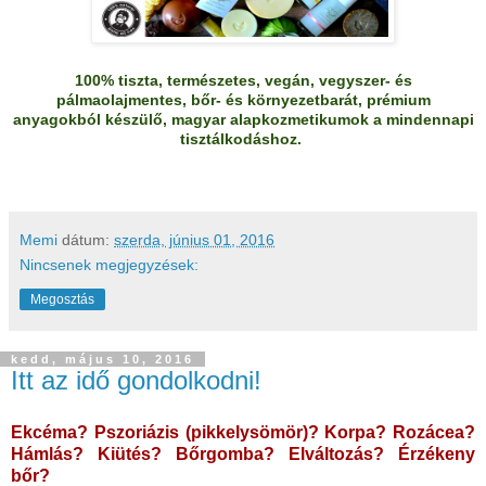
100% tiszta, természetes, vegán, vegyszer- és
pálmaolajmentes, bőr- és környezetbarát, prémium
anyagokból készülő, magyar alapkozmetikumok a mindennapi
tisztálkodáshoz.
Memi
dátum:
szerda, június 01, 2016
Nincsenek megjegyzések:
Megosztás
kedd, május 10, 2016
Itt az idő gondolkodni!
Ekcéma? Pszoriázis (pikkelysömör)? Korpa? Rozácea?
Hámlás? Kiütés? Bőrgomba? Elváltozás? Érzékeny
bőr?