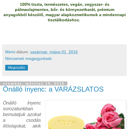
100% tiszta, természetes, vegán, vegyszer- és
pálmaolajmentes, bőr- és környezetbarát, prémium
anyagokból készülő, magyar alapkozmetikumok a mindennapi
tisztálkodáshoz.
Memi
dátum:
vasárnap, május 01, 2016
Nincsenek megjegyzések:
Megosztás
szombat, március 19, 2016
Önálló ínyenc: a VARÁZSLATOS
Önálló ínyenc
sorozatunkban
bemutatjuk azokat
a csodás
illóolajokat, akik