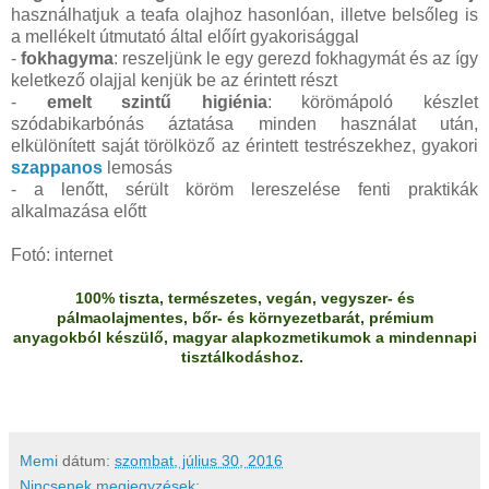
használhatjuk a teafa olajhoz hasonlóan, illetve belsőleg is
a mellékelt útmutató által előírt gyakorisággal
-
fokhagyma
: reszeljünk le egy gerezd fokhagymát és az így
keletkező olajjal kenjük be az érintett részt
-
emelt szintű higiénia
: körömápoló készlet
szódabikarbónás áztatása minden használat után,
elkülönített saját törölköző az érintett testrészekhez, gyakori
szappanos
lemosás
- a lenőtt, sérült köröm lereszelése fenti praktikák
alkalmazása előtt
Fotó: internet
100% tiszta, természetes, vegán, vegyszer- és
pálmaolajmentes, bőr- és környezetbarát, prémium
anyagokból készülő, magyar alapkozmetikumok a mindennapi
tisztálkodáshoz.
Memi
dátum:
szombat, július 30, 2016
Nincsenek megjegyzések: