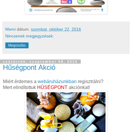
Memi
dátum:
szombat, október 22, 2016
Nincsenek megjegyzések:
Megosztás
csütörtök, szeptember 08, 2016
Hűségpont Akció
Miért érdemes a
webáruházunkban
regisztrálni?
Mert elindítottuk
HŰSÉGPONT
akciónkat!