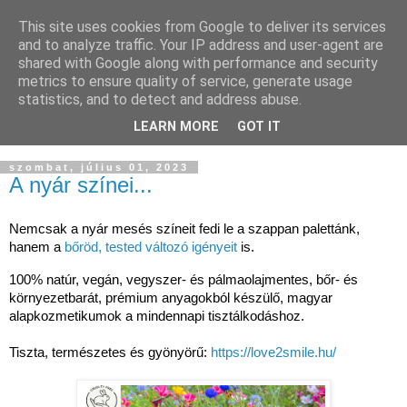
This site uses cookies from Google to deliver its services
and to analyze traffic. Your IP address and user-agent are
shared with Google along with performance and security
metrics to ensure quality of service, generate usage
statistics, and to detect and address abuse.
LEARN MORE
GOT IT
▼
szombat, július 01, 2023
A nyár színei...
Nemcsak a nyár mesés színeit fedi le a szappan palettánk,
hanem a
bőröd, tested változó igényeit
is.
100% natúr, vegán, vegyszer- és pálmaolajmentes, bőr- és
környezetbarát, prémium anyagokból készülő, magyar
alapkozmetikumok a mindennapi tisztálkodáshoz.
Tiszta, természetes és gyönyörű:
https://love2smile.hu/