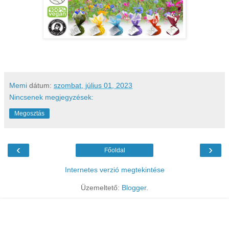
Memi
dátum:
szombat, július 01, 2023
Nincsenek megjegyzések:
Megosztás
‹
›
Főoldal
Internetes verzió megtekintése
Üzemeltető:
Blogger
.