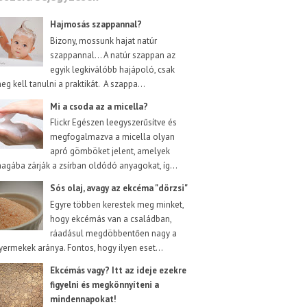
Hajmosás szappannal?
Bizony, mossunk hajat natúr
szappannal... A natúr szappan az
egyik legkiválóbb hajápoló, csak
eg kell tanulni a praktikát. A szappa...
Mi a csoda az a micella?
Flickr Egészen leegyszerűsítve és
megfogalmazva a micella olyan
apró gömböket jelent, amelyek
agába zárják a zsírban oldódó anyagokat, íg...
Sós olaj, avagy az ekcéma "dörzsi"
Egyre többen kerestek meg minket,
hogy ekcémás van a családban,
ráadásul megdöbbentően nagy a
yermekek aránya. Fontos, hogy ilyen eset...
Ekcémás vagy? Itt az ideje ezekre
figyelni és megkönnyíteni a
mindennapokat!