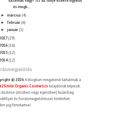
Ekcémás vagy? Itt az ideje ezekre figyelni
és megk...
március
(4)
►
február
(6)
►
január
(1)
►
2017
(29)
2016
(16)
2015
(12)
2014
(12)
rrásmegjelölés
yright ©
2026
A blogban megjelenő tartalmak a
e2Smile Organic Cosmetics
tulajdonát képezik.
 közlése (részben vagy egészben) kizárólag
déllyel és forrásmegjelöléssel történhet.
en jog fenntartva!