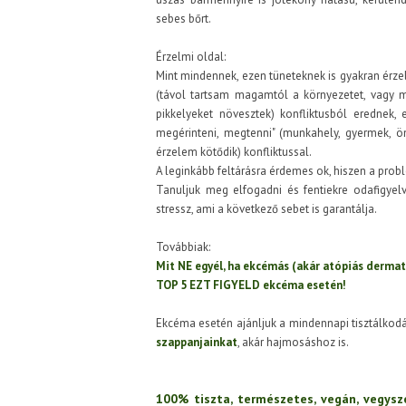
sebes bőrt.
Érzelmi oldal:
Mint mindennek, ezen tüneteknek is gyakran érze
(távol tartsam magamtól a környezetet, vagy 
pikkelyeket növesztek) konfliktusból erednek
megérinteni, megtenni" (munkahely, gyermek, ön
érzelem kötődik) konfliktussal.
A leginkább feltárásra érdemes ok, hiszen a probl
Tanuljuk meg elfogadni és fentiekre odafigyelve
stressz, ami a következő sebet is garantálja.
Továbbiak:
Mit NE egyél, ha ekcémás (akár atópiás dermat
TOP 5 EZT FIGYELD ekcéma esetén!
Ekcéma esetén ajánljuk a mindennapi tisztálkod
szappanjainkat
, akár hajmosáshoz is.
100% tiszta, természetes, vegán, vegysz