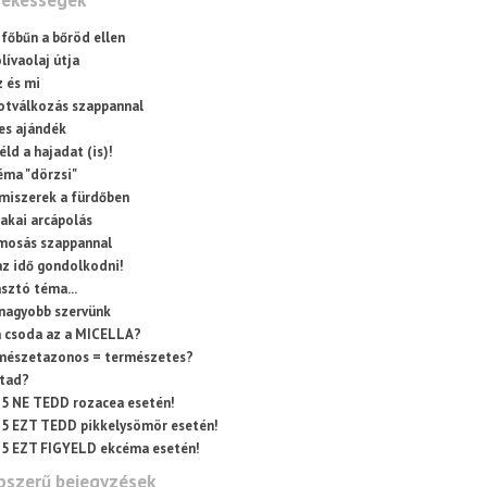
dekességek
 főbűn a bőröd ellen
lívaolaj útja
z és mi
otválkozás szappannal
es ajándék
ld a hajadat (is)!
éma "dörzsi"
lmiszerek a fürdőben
zakai arcápolás
mosás szappannal
az idő gondolkodni!
sztó téma...
nagyobb szervünk
a csoda az a MICELLA?
mészetazonos = természetes?
tad?
5 NE TEDD rozacea esetén!
5 EZT TEDD pikkelysömör esetén!
5 EZT FIGYELD ekcéma esetén!
pszerű bejegyzések