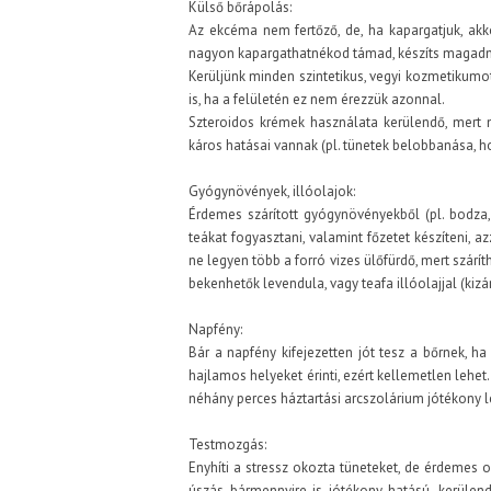
Külső bőrápolás:
Az ekcéma nem fertőző, de, ha kapargatjuk, akk
nagyon kapargathatnékod támad, készíts magadna
Kerüljünk minden szintetikus, vegyi kozmetikumot é
is, ha a felületén ez nem érezzük azonnal.
Szteroidos krémek használata kerülendő, mert 
káros hatásai vannak (pl. tünetek belobbanása, h
Gyógynövények, illóolajok:
Érdemes szárított gyógynövényekből (pl. bodza, l
teákat fogyasztani, valamint főzetet készíteni, 
ne legyen több a forró vizes ülőfürdő, mert száríth
bekenhetők levendula, vagy teafa illóolajjal (kizá
Napfény:
Bár a napfény kifejezetten jót tesz a bőrnek, 
hajlamos helyeket érinti, ezért kellemetlen lehe
néhány perces háztartási arcszolárium jótékony l
Testmozgás:
Enyhíti a stressz okozta tüneteket, de érdemes o
úszás bármennyire is jótékony hatású, kerülend