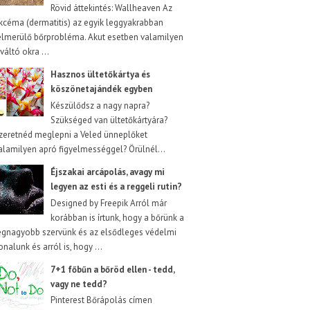
Rövid áttekintés: Wallheaven Az
kcéma (dermatitis) az egyik leggyakrabban
elmerülő bőrprobléma. Akut esetben valamilyen
iváltó okra ...
Hasznos ültetőkártya és
köszönetajándék egyben
Készülődsz a nagy napra?
Szükséged van ültetőkártyára?
zeretnéd meglepni a Veled ünneplőket
alamilyen apró figyelmességgel? Örülnél...
Éjszakai arcápolás, avagy mi
legyen az esti és a reggeli rutin?
Designed by Freepik Arról már
korábban is írtunk, hogy a bőrünk a
egnagyobb szervünk és az elsődleges védelmi
onalunk és arról is, hogy ...
7+1 főbűn a bőröd ellen - tedd,
vagy ne tedd?
Pinterest Bőrápolás címen