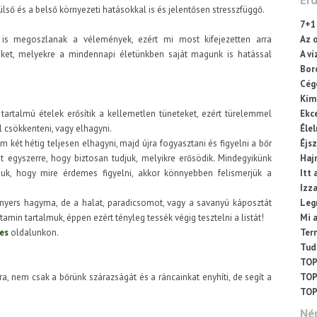
Ér
ső és a belső környezeti hatásokkal is és jelentősen stresszfüggő.
7+1
is megoszlanak a vélemények, ezért mi most kifejezetten arra
Az o
eket, melyekre a mindennapi életünkben saját magunk is hatással
A ví
Bor
Cég
Kímé
tartalmú ételek erősítik a kellemetlen tüneteket, ezért türelemmel
Ekc
ll csökkenteni, vagy elhagyni.
Éle
 két hétig teljesen elhagyni, majd újra fogyasztani és figyelni a bőr
Éjs
pust egyszerre, hogy biztosan tudjuk, melyikre erősödik. Mindegyikünk
Haj
juk, hogy mire érdemes figyelni, akkor könnyebben felismerjük a
Itt 
Izza
ek, nyers hagyma, de a halat, paradicsomot, vagy a savanyú káposztát
Leg
tamin tartalmuk, éppen ezért tényleg tessék végig tesztelni a listát!
Mi 
es
oldalunkon.
Ter
Tud
TOP
, nem csak a bőrünk szárazságát és a ráncainkat enyhíti, de segít a
TOP
TOP
Né