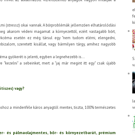
e
f
k
lmi (stressz) okai vannak. A bőrproblémák jellemzően elhatárolódási
meg akarom védeni magamat a környezettől, ezért vastagabb bőrt,
, ekcéma esetén ez még társul egy "nem tudom elérni, elengedni,
bizalom, szeretett kisállat, vagy bármilyen tárgy, amihez nagyobb
éma gyökerét is jelenti, egyben a legnehezebb is...
S
 "kezelni" a sebeinket, mert a "jaj már megint itt egy" csak újabb
v
itiszes) vagy?
l
áshoz a mindenféle káros anyagtól mentes, tiszta, 100% természetes
v
er- és pálmaolajmentes, bőr- és környezetbarát, prémium