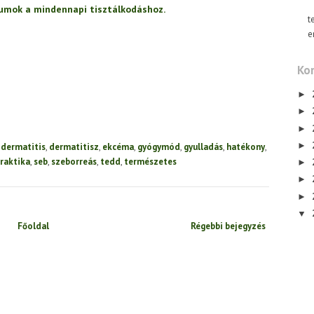
umok a mindennapi tisztálkodáshoz.
t
e
Kor
►
►
►
►
,
dermatitis
,
dermatitisz
,
ekcéma
,
gyógymód
,
gyulladás
,
hatékony
,
raktika
,
seb
,
szeborreás
,
tedd
,
természetes
►
►
►
▼
Főoldal
Régebbi bejegyzés