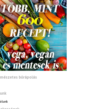
rmészetes bőrápolás
lunk