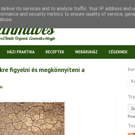
deliver its services and to analyze traffic. Your IP address and 
formance and security metrics to ensure quality of service, gen
abuse.
HÁZI PRAKTIKA
RECEPTEK
WEBÁRUHÁZ
CÉGEKNEK
kre figyelni és megkönnyíteni a
Ke
ás
Tra
Pow
Tu