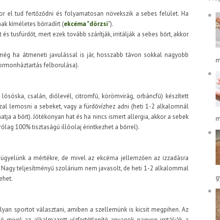
or el tud fertőződni és folyamatosan növekszik a sebes felület. Ha
k kíméletes bőrradírt (
ekcéma "dörzsi
").
s tusfürdőt, mert ezek tovább szárítják, irritálják a sebes bőrt, akkor
még ha átmeneti javulással is jár, hosszabb távon sokkal nagyobb
m
ormonháztartás felborulása).
ósóska, csalán, diólevél, citromfű, körömvirág, orbáncfű) készített
azzal lemosni a sebeket, vagy a fürdővízhez adni (heti 1-2 alkalomnál
atja a bőrt). Jótékonyan hat és ha nincs ismert allergia, akkor a sebek
m
rólag 100% tisztaságú illóolaj érintkezhet a bőrrel).
ha ügyelünk a mértékre, de mivel az ekcéma jellemzően az izzadásra
t. Nagy teljesítményű szolárium nem javasolt, de heti 1-2 alkalommal
g
ehet.
lyan sportot választani, amiben a szellemünk is kicsit megpihen. Az
ő mivel az alkalmazott vízfertőtlenítő anyagok nagyon irritálják a