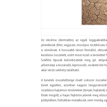
Az ekcéma (dermatitis) az egyik leggyakrabb
jelentkezik (fém, vegyszer, mosópor, tisztítószer
is elmúlnak. A hosszabb távon fennálló, idősza
kezelése összetett, ezért most ezzel a területtel
Sokféle típusát különböztetik meg (pl. atópiás
jellemzője a kiszáradó, kipirosodó, viszkető bőr
akár vérző sebhely található.
A tünetek összetettsége miatt sokszor összekev
tünet együttes, azonban nagyon leegyszerűsí
izzadásra hajlamos területeket (tenyér, hajlatok) 
fülek mögött, a hajas fejbőrön jelenik meg elősz
pöttyökben, foltokban mutatkozik, nem mindig u