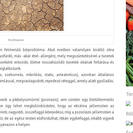
Wallheaven
an felmerülő bőrprobléma. Akut esetben valamilyen kiváltó okra
, tusfürdő, más -akár étel- allergén), mely megszüntetésével a tünetek
konként erősödő, illetve visszahúzódó tünetek okának feltárása és
 foglalkozunk.
, szeborreás, mikróbás, statis, asteatoticus), azonban általános
 hámlással, megvastagodott, repedező réteggel, amely alatt gyulladás,
Te
erik a pikkelysömörrel (psoriasis), ami szintén egy bőrtúltermelés
tve úgy lehet megkülönböztetni, hogy az ekcéma jellemzően az
érinti, nagyobb, összefüggő kiterjedésű, míg a pszoriázis jellemzően a
Ró
ör, de az egész testen előfordulhat, ritkán egybefüggő, inkább egyedi
gyanazon a helyen.