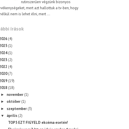
rutinszerűen végzünk bizonyos
evékenységeket, mert azt hallottuk a tv-ben, hogy
nélkül nem is lehet élni, mert ...
ábbi írások
2026
(4)
2025
(1)
2024
(1)
2023
(2)
2022
(4)
2020
(7)
2019
(19)
2018
(18)
november
(1)
►
október
(1)
►
szeptember
(3)
►
április
(2)
▼
TOP5 EZT FIGYELD ekcéma esetén!