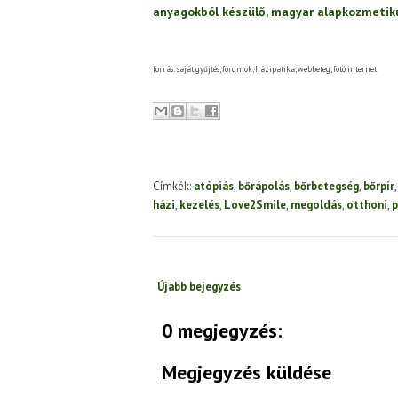
anyagokból készülő, magyar alapkozmetik
forrás: saját gyűjtés, fórumok, házipatika, webbeteg, fotó internet
Címkék:
atópiás
,
bőrápolás
,
bőrbetegség
,
bőrpír
házi
,
kezelés
,
Love2Smile
,
megoldás
,
otthoni
,
p
Újabb bejegyzés
0 megjegyzés:
Megjegyzés küldése