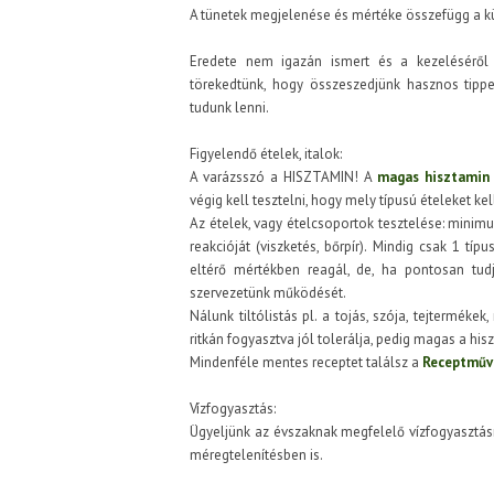
A tünetek megjelenése és mértéke összefügg a kül
Eredete nem igazán ismert és a kezeléséről 
törekedtünk, hogy összeszedjünk hasznos tipp
tudunk lenni.
Figyelendő ételek, italok:
A varázsszó a HISZTAMIN! A
magas hisztamin
végig kell tesztelni, hogy mely típusú ételeket ke
Az ételek, vagy ételcsoportok tesztelése: minimum
reakcióját (viszketés, bőrpír). Mindig csak 1 tí
eltérő mértékben reagál, de, ha pontosan tud
szervezetünk működését.
Nálunk tiltólistás pl. a tojás, szója, tejtermék
ritkán fogyasztva jól tolerálja, pedig magas a hisz
Mindenféle mentes receptet találsz a
Receptműv
Vízfogyasztás:
Ügyeljünk az évszaknak megfelelő vízfogyasztásra
méregtelenítésben is.