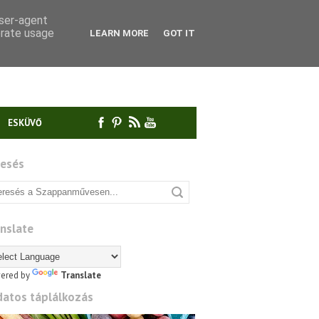
user-agent
erate usage
LEARN MORE
GOT IT
ESKÜVŐ
resés
nslate
ered by
Translate
datos táplálkozás