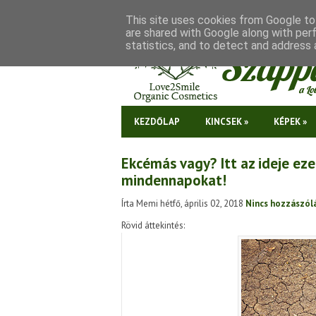
This site uses cookies from Google to 
are shared with Google along with per
statistics, and to detect and address 
KEZDŐLAP
KINCSEK
»
KÉPEK
»
Ekcémás vagy? Itt az ideje eze
mindennapokat!
Írta Memi hétfő, április 02, 2018
Nincs hozzászól
Rövid áttekintés: