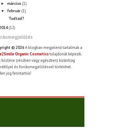
március
(1)
►
február
(1)
▼
Tudtad?
2014
(12)
rrásmegjelölés
yright ©
2026
A blogban megjelenő tartalmak a
e2Smile Organic Cosmetics
tulajdonát képezik.
 közlése (részben vagy egészben) kizárólag
déllyel és forrásmegjelöléssel történhet.
en jog fenntartva!