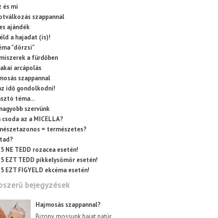
z és mi
otválkozás szappannal
es ajándék
ld a hajadat (is)!
éma "dörzsi"
lmiszerek a fürdőben
zakai arcápolás
mosás szappannal
az idő gondolkodni!
sztó téma...
nagyobb szervünk
a csoda az a MICELLA?
mészetazonos = természetes?
tad?
5 NE TEDD rozacea esetén!
5 EZT TEDD pikkelysömör esetén!
5 EZT FIGYELD ekcéma esetén!
pszerű bejegyzések
Hajmosás szappannal?
Bizony, mossunk hajat natúr