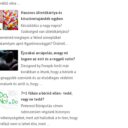
iváltó okra ...
Hasznos ültetőkártya és
köszönetajándék egyben
Készülődsz a nagy napra?
Szükséged van ültetőkártyára?
zeretnéd meglepni a Veled ünneplőket
alamilyen apró figyelmességgel? Örülnél...
Éjszakai arcápolás, avagy mi
legyen az esti és a reggeli rutin?
Designed by Freepik Arról már
korábban is írtunk, hogy a bőrünk a
egnagyobb szervünk és az elsődleges védelmi
onalunk és arról is, hogy ...
7+1 főbűn a bőröd ellen - tedd,
vagy ne tedd?
Pinterest Bőrápolás címen
rutinszerűen végzünk bizonyos
evékenységeket, mert azt hallottuk a tv-ben, hogy
nélkül nem is lehet élni, mert ...