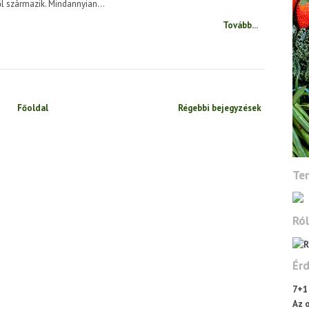
l származik. Mindannyian...
Tovább...
Főoldal
Régebbi bejegyzések
Te
Ró
Ér
7+1
Az o