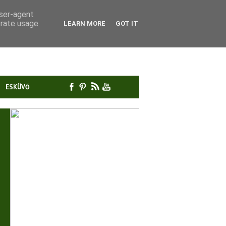
user-agent
erate usage
LEARN MORE
GOT IT
ESKÜVŐ
MI A CSODA AZ A
MICELLA?
A szappanhab új "reklám
Tovább