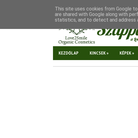
This site uses cookies from Google to 
are shared with Google along with per
statistics, and to detect and address 
KEZDŐLAP
KINCSEK
»
KÉPEK
»
SÓS OLAJ, AVAGY AZ
EKCÉMA "DÖRZSI"
Hatékony otthoni kezelés
ekcéma enyhítésére, de csak
natúr, finomítatlan összetevőkkel
Tovább