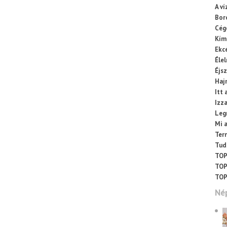
A ví
Bor
Cég
Kímé
Ekc
Éle
Éjs
Haj
Itt 
Izza
Leg
Mi 
Ter
Tud
TOP
TOP
TOP
Né