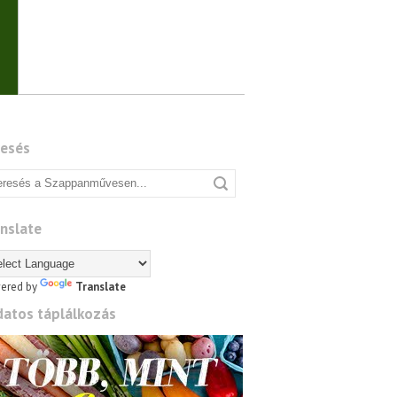
resés
nslate
ered by
Translate
datos táplálkozás