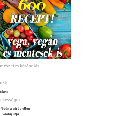
rmészetes bőrápolás
lunk
dekességek
 főbűn a bőröd ellen
lívaolaj útja