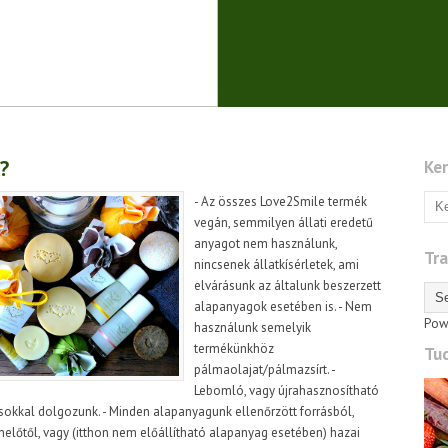
?
Ke
- Az összes Love2Smile termék
vegán, semmilyen állati eredetű
anyagot nem használunk,
Tra
nincsenek állatkísérletek, ami
elvárásunk az általunk beszerzett
alapanyagok esetében is. - Nem
Pow
használunk semelyik
termékünkhöz
Tu
pálmaolajat/pálmazsírt. -
Lebomló, vagy újrahasznosítható
kkal dolgozunk. - Minden alapanyagunk ellenőrzött forrásból,
előtől, vagy (itthon nem előállítható alapanyag esetében) hazai