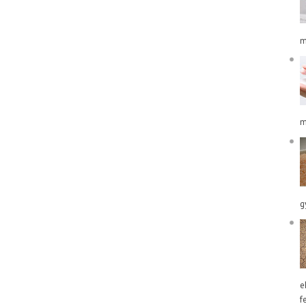
m
m
g
e
f