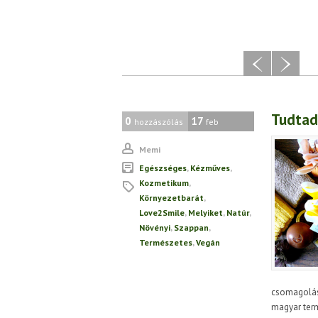
Tudtad
0
17
hozzászólás
feb
Memi
Egészséges
,
Kézműves
,
Kozmetikum
,
Környezetbarát
,
Love2Smile
,
Melyiket
,
Natúr
,
Növényi
,
Szappan
,
Természetes
,
Vegán
csomagoláso
magyar term