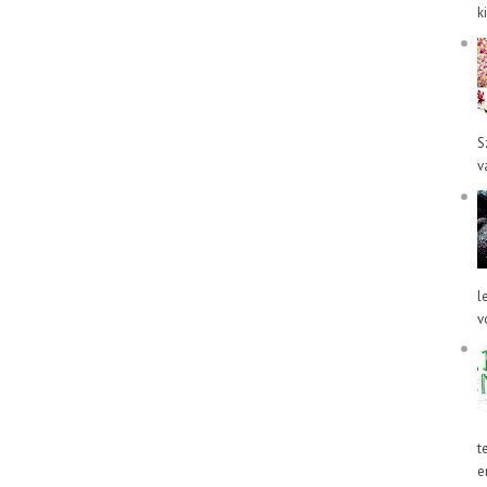
k
S
v
l
v
t
e