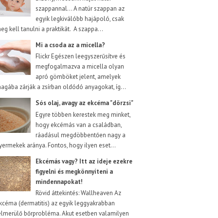
szappannal... A natúr szappan az
egyik legkiválóbb hajápoló, csak
eg kell tanulni a praktikát. A szappa...
Mi a csoda az a micella?
Flickr Egészen leegyszerűsítve és
megfogalmazva a micella olyan
apró gömböket jelent, amelyek
agába zárják a zsírban oldódó anyagokat, íg...
Sós olaj, avagy az ekcéma "dörzsi"
Egyre többen kerestek meg minket,
hogy ekcémás van a családban,
ráadásul megdöbbentően nagy a
yermekek aránya. Fontos, hogy ilyen eset...
Ekcémás vagy? Itt az ideje ezekre
figyelni és megkönnyíteni a
mindennapokat!
Rövid áttekintés: Wallheaven Az
kcéma (dermatitis) az egyik leggyakrabban
elmerülő bőrprobléma. Akut esetben valamilyen