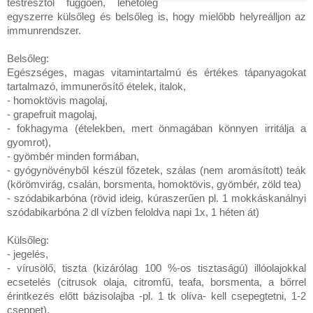
testrésztől függően, lehetőleg
egyszerre külsőleg és belsőleg is, hogy mielőbb helyreálljon az
immunrendszer.
Belsőleg:
Egészséges, magas vitamintartalmú és értékes tápanyagokat
tartalmazó,
immunerősítő ételek, italok,
- homoktövis magolaj,
- grapefruit magolaj,
- fokhagyma (ételekben, mert önmagában könnyen irritálja a
gyomrot),
- gyömbér minden formában,
- gyógynövényből készül főzetek, szálas (nem aromásított) teák
(körömvirág, csalán, borsmenta, homoktövis, gyömbér, zöld tea)
- szódabikarbóna (rövid ideig, kúraszerűen pl.
1 mokkáskanálnyi
szódabikarbóna 2 dl vízben feloldva napi 1x, 1 héten át)
Külsőleg:
- jegelés,
- vírusölő, tiszta (kizárólag 100 %-os tisztaságú) illóolajokkal
ecsetelés (citrusok olaja, citromfű, teafa, borsmenta, a bőrrel
érintkezés előtt bázisolajba -pl. 1 tk olíva- kell csepegtetni, 1-2
cseppet),