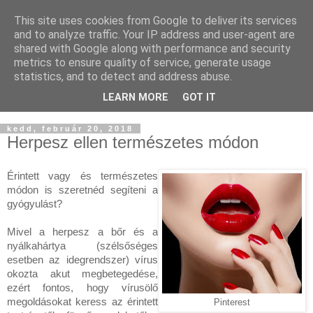
This site uses cookies from Google to deliver its services
and to analyze traffic. Your IP address and user-agent are
shared with Google along with performance and security
metrics to ensure quality of service, generate usage
statistics, and to detect and address abuse.
LEARN MORE
GOT IT
▼
kedd, február 20, 2018
Herpesz ellen természetes módon
Érintett vagy és természetes
módon is szeretnéd segíteni a
gyógyulást?
Mivel a herpesz a bőr és a
nyálkahártya (szélsőséges
esetben az idegrendszer) vírus
okozta akut megbetegedése,
ezért fontos, hogy vírusölő
megoldásokat keress az érintett
Pinterest