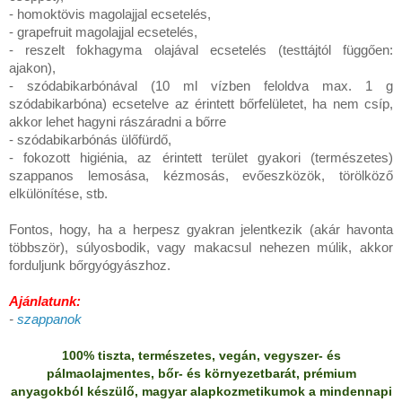
- homoktövis magolajjal ecsetelés,
- grapefruit magolajjal ecsetelés,
- reszelt fokhagyma olajával ecsetelés (testtájtól függően:
ajakon),
- szódabikarbónával (
10 ml vízben feloldva max. 1 g
szódabikarbóna) ecsetelve az érintett bőrfelületet, ha nem csíp,
akkor lehet hagyni rászáradni a bőrre
- szódabikarbónás ülőfürdő,
- fokozott higiénia, az érintett terület gyakori (természetes)
szappanos lemosása, kézmosás, evőeszközök, törölköző
elkülönítése, stb.
Fontos, hogy, ha a herpesz gyakran jelentkezik (akár havonta
többször), súlyosbodik, vagy makacsul nehezen múlik, akkor
forduljunk bőrgyógyászhoz.
Ajánlatunk:
-
szappanok
100% tiszta, természetes, vegán, vegyszer- és
pálmaolajmentes, bőr- és környezetbarát, prémium
anyagokból készülő, magyar alapkozmetikumok a mindennapi