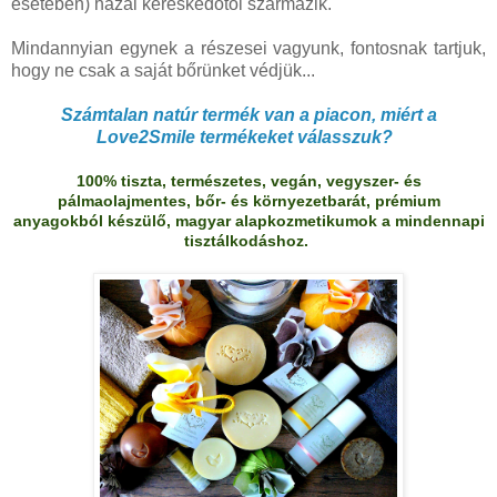
esetében) hazai kereskedőtől származik.
Mindannyian egynek a részesei vagyunk, fontosnak tartjuk,
hogy ne csak a saját bőrünket védjük...
Számtalan natúr termék van a piacon, miért a
Love2Smile termékeket válasszuk?
100% tiszta, természetes, vegán, vegyszer- és
pálmaolajmentes, bőr- és környezetbarát, prémium
anyagokból készülő, magyar alapkozmetikumok a mindennapi
tisztálkodáshoz.