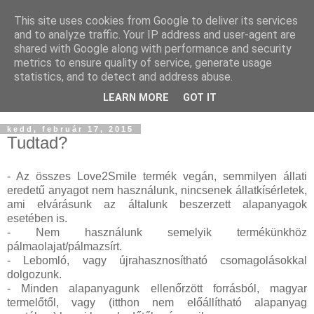
This site uses cookies from Google to deliver its services
and to analyze traffic. Your IP address and user-agent are
shared with Google along with performance and security
metrics to ensure quality of service, generate usage
statistics, and to detect and address abuse.
LEARN MORE
GOT IT
▼
kedd, február 17, 2015
Tudtad?
- Az összes Love2Smile termék vegán, semmilyen állati
eredetű anyagot nem használunk, nincsenek állatkísérletek,
ami elvárásunk az általunk beszerzett alapanyagok
esetében is.
- Nem használunk semelyik termékünkhöz
pálmaolajat/pálm
azsírt.
- Lebomló, vagy újrahasznosítható csomagolásokkal
dolgozunk.
- Minden alapanyagunk ellenőrzött forrásból, magyar
termelőtől, vagy (itthon nem előállítható alapanyag