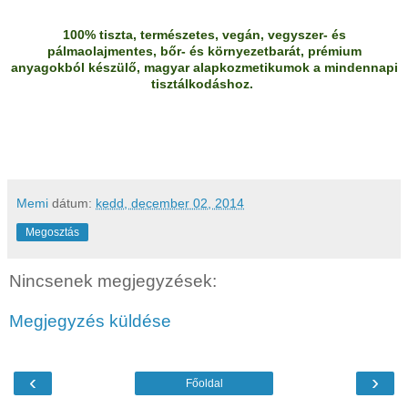
100% tiszta, természetes, vegán, vegyszer- és
pálmaolajmentes, bőr- és környezetbarát, prémium
anyagokból készülő, magyar alapkozmetikumok a mindennapi
tisztálkodáshoz.
Memi
dátum:
kedd, december 02, 2014
Megosztás
Nincsenek megjegyzések:
Megjegyzés küldése
‹
›
Főoldal