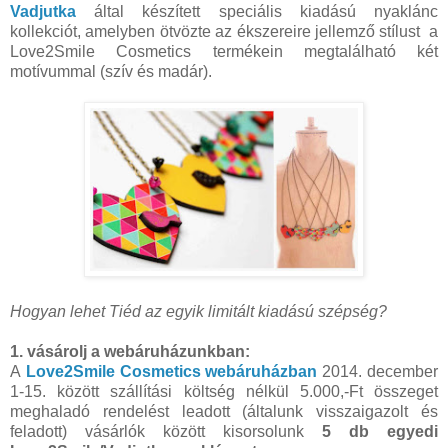
Vadjutka
által készített speciális kiadású nyaklánc
kollekciót, amelyben ötvözte az ékszereire jellemző stílust a
Love2Smile Cosmetics termékein megtalálható két
motívummal (szív és madár).
Hogyan lehet Tiéd az egyik limitált kiadású szépség?
1. vásárolj a webáruházunkban:
A
Love2Smile Cosmetics webáruházban
2014. december
1-15. között szállítási költség nélkül 5.000,-Ft összeget
meghaladó rendelést leadott (általunk visszaigazolt és
feladott) vásárlók között kisorsolunk
5 db egyedi