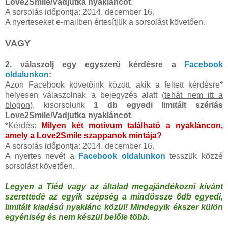
Love2Smile/Vadjutka nyakláncot
.
A sorsolás időpontja: 2014. december 16.
A nyerteseket e-mailben értesítjük a sorsolást követően.
VAGY
2. válaszolj egy egyszerű kérdésre a
Facebook
oldalunkon
:
Azon Facebook követőink között, akik a feltett kérdésre*
helyesen válaszolnak a bejegyzés alatt (
tehát nem itt a
blogon
), kisorsolunk
1 db egyedi limitált szériás
Love2Smile/Vadjutka nyakláncot
.
*Kérdés:
Milyen két motívum található a nyakláncon,
amely a Love2Smile szappanok mintája?
A sorsolás időpontja: 2014. december 16.
A nyertes nevét a
Facebook oldalunkon
tesszük közzé
sorsolást követően.
Legyen a Tiéd vagy az általad megajándékozni kívánt
szerettedé az egyik szépség a mindössze 6db egyedi,
limitált kiadású nyaklánc közül! Mindegyik ékszer külön
egyéniség és nem készül belőle több.