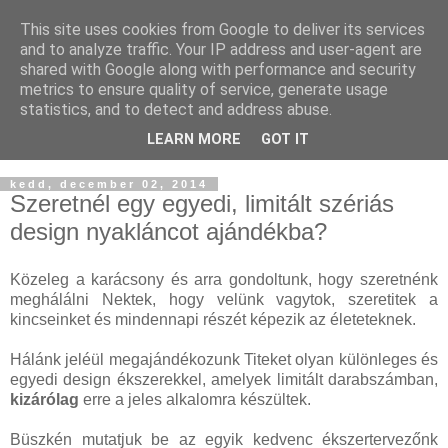
This site uses cookies from Google to deliver its services
and to analyze traffic. Your IP address and user-agent are
shared with Google along with performance and security
metrics to ensure quality of service, generate usage
statistics, and to detect and address abuse.
LEARN MORE
GOT IT
▼
kedd, december 02, 2014
Szeretnél egy egyedi, limitált szériás
design nyakláncot ajándékba?
Közeleg a karácsony és arra gondoltunk, hogy szeretnénk
meghálálni Nektek, hogy velünk vagytok, szeretitek a
kincseinket és mindennapi részét képezik az életeteknek.
Hálánk jeléül megajándékozunk Titeket olyan különleges és
egyedi design ékszerekkel, amelyek limitált darabszámban,
kizárólag
erre a jeles alkalomra készültek.
Büszkén mutatjuk be az egyik kedvenc ékszertervezőnk