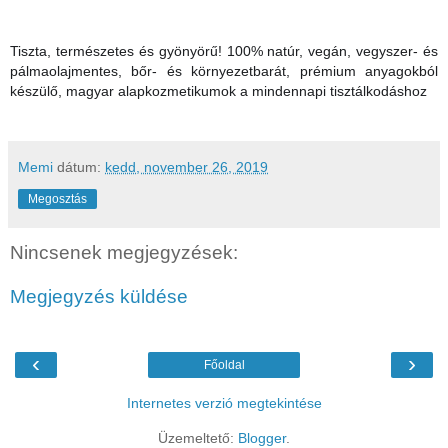
Tiszta, természetes és gyönyörű!
100% natúr, vegán, vegyszer- és
pálmaolajmentes, bőr- és környezetbarát, prémium anyagokból
készülő, magyar alapkozmetikumok a mindennapi tisztálkodáshoz
Memi
dátum:
kedd, november 26, 2019
Megosztás
Nincsenek megjegyzések:
Megjegyzés küldése
‹
›
Főoldal
Internetes verzió megtekintése
Üzemeltető:
Blogger
.