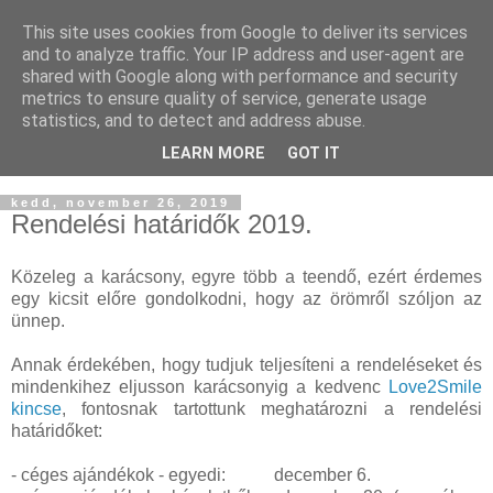
This site uses cookies from Google to deliver its services
and to analyze traffic. Your IP address and user-agent are
shared with Google along with performance and security
metrics to ensure quality of service, generate usage
statistics, and to detect and address abuse.
LEARN MORE
GOT IT
▼
kedd, november 26, 2019
Rendelési határidők 2019.
Közeleg a karácsony, egyre több a teendő, ezért érdemes
egy kicsit előre gondolkodni, hogy az örömről szóljon az
ünnep.
Annak érdekében, hogy tudjuk teljesíteni a rendeléseket és
mindenkihez eljusson karácsonyig a kedvenc
Love2Smile
kincse
, fontosnak tartottunk meghatározni a rendelési
határidőket:
- céges ajándékok - egyedi: december 6.