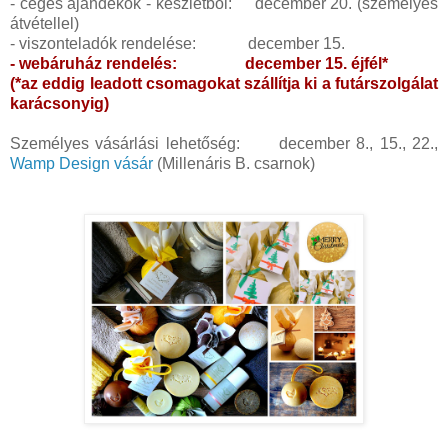
- céges ajándékok - készletből: december 20. (személyes
átvétellel)
- viszonteladók rendelése: december 15.
- webáruház rendelés: december 15. éjfél*
(*az eddig leadott csomagokat szállítja ki a futárszolgálat
karácsonyig)
Személyes vásárlási lehetőség: december 8., 15., 22.,
Wamp Design vásár
(Millenáris B. csarnok)