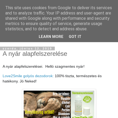
This site uses cookies from Google to deliver its services
and to analyze traffic. Your IP address and user-agent are
shared with Google along with performance and security
metrics to ensure quality of service, generate usage
statistics, and to detect and address abuse.
LEARN MORE
GOT IT
▼
szerda, június 12, 2019
A nyár alapfelszerelése
A nyár alapfelszerelései.
Helló szagmentes nyár!
Love2Smile golyós dezodorok:
100% tiszta, természetes és
hatékony. Jó Neked!