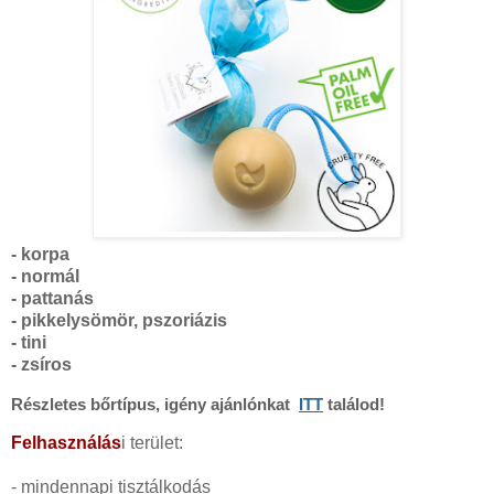
- korpa
- normál
- pattanás
- pikkelysömör, pszoriázis
- tini
- zsíros
Részletes bőrtípus, igény ajánlónkat
ITT
találod!
Felhasználás
i terület:
- mindennapi tisztálkodás