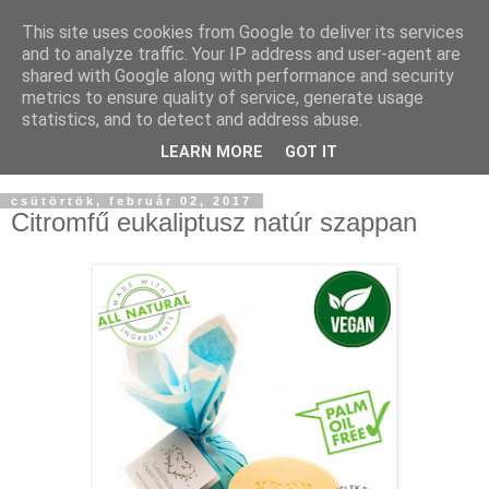
This site uses cookies from Google to deliver its services
and to analyze traffic. Your IP address and user-agent are
shared with Google along with performance and security
metrics to ensure quality of service, generate usage
statistics, and to detect and address abuse.
LEARN MORE
GOT IT
▼
csütörtök, február 02, 2017
Citromfű eukaliptusz natúr szappan