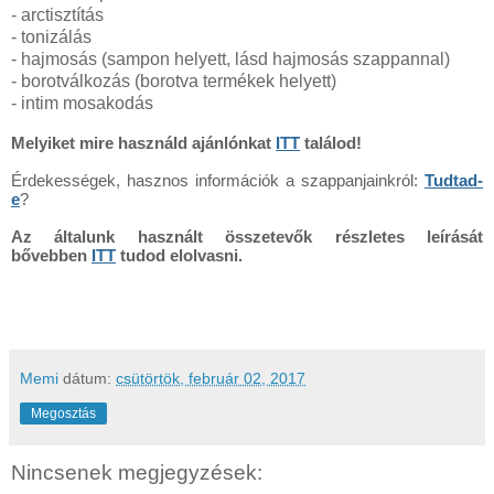
- arctisztítás
- tonizálás
- hajmosás (sampon helyett, lásd hajmosás szappannal)
- borotválkozás (borotva termékek helyett)
- intim mosakodás
Melyiket mire használd ajánlónkat
ITT
találod!
Érdekességek, hasznos információk a szappanjainkról:
Tudtad-
e
?
Az általunk használt összetevők részletes leírását
bővebben
ITT
tudod elolvasni.
Memi
dátum:
csütörtök, február 02, 2017
Megosztás
Nincsenek megjegyzések: